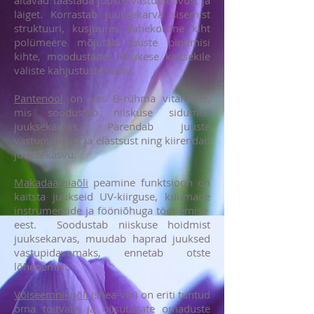
aitavad taastada juuste vastupidavust ja
läiget. Korrastab juuksekarva sisemist
struktuuri, kusjuures kahekordne kiht
polümeere mõjutab juuste pindmisi
kihte, moodustades õhukese kaitsekile
väliste kahjustuste vastu.
Pantenool
on üks B-rühma vitamiine,
mis soodustab niiskuse sidumist
juuksekarvas. Parendab juuste
vastupidavust ja elastsust ning kiirendab
juuksekasvu.
Makadaamiaõli
peamine funktsioon on
kaitsta juukseid UV-kiirguse, kuumade
instrumentide ja fööniõhuga töötlemise
eest. Soodustab niiskuse hoidmist
juuksekarvas, muudab haprad juuksed
vastupidavamaks, ennetab otste
lõhenemist.
Võiseemnikuõli
(shea-või) on eriti tuntud
oma toitvate ja niisutavate omaduste