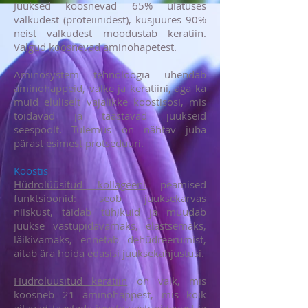
Juuksed koosnevad 65% ulatuses
valkudest (proteiinidest), kusjuures 90%
neist valkudest moodustab keratiin.
Valgud koosnevad aminohapetest.
Aminosystem tehnoloogia ühendab
aminohappeid, valke ja keratiini, aga ka
muid eluliselt vajalikke koostisosi, mis
toidavad ja taastavad juukseid
seespoolt. Tulemus on nähtav juba
pärast esimest protseduuri.
Koostis
Hüdrolüüsitud kollageeni
peamised
funktsioonid: seob juuksekarvas
niiskust, täidab tühikuid ja muudab
juukse vastupidavamaks, elastsemaks,
läikivamaks, ennetab dehüdreerumist,
aitab ära hoida edasisi juuksekahjustusi.
Hüdrolüüsitud keratiin
on valk, mis
koosneb 21 aminohappest, mis kõik