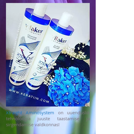
Xtraight Aminosystem
on uuenduslik
tehnoloogia juuste taastamise ja
sirgendamise valdkonnas!