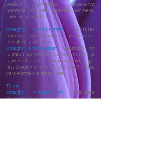
poolest. Vähendab juuksekarva
poorsust, muutes juuksed pehmeks,
siidiseks ja siledaks.
Xtraight Aminosystem
koostises
toimivad võiseemnikuõli ja keratiin
ideaalses tasakaalus.
Xtraight Aminosystem
koostisse on
lülitatud ka sellised juukseid toitvad ja
taastavad olulised komponendid, nagu
nisuproteiinid, oliiviõli, kookoseõli, Aloe
vera ekstrakt ja argaaniaõli.
Toime
Xtraight Aminosystem
Intelligent
Straightening ei ole püsiv
juuksesirgendamise meetod.
Intelligentne koostis võimaldab iga
korraga tulemust parandada. Iga
järgneva protseduuriga omandavad
juuksed järjest rohkem elujõudu ning
muutuvad sirgemaks. Keskmiselt püsib