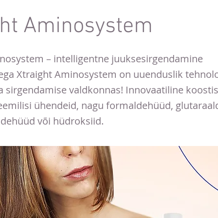
ght Aminosystem
inosystem – intelligentne juuksesirgendamine
ga Xtraight Aminosystem on uuenduslik tehnolo
a sirgendamise valdkonnas! Innovaatiline koostis 
eemilisi ühendeid, nagu formaldehüüd, glutaraa
dehüüd või hüdroksiid.