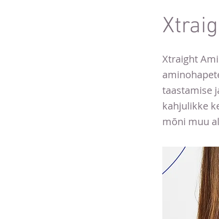
Xtrai
Xtraight Am
aminohapete
taastamise j
kahjulikke k
mõni muu al