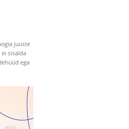
ogia juuste
ei sisalda
ldehüüd ega